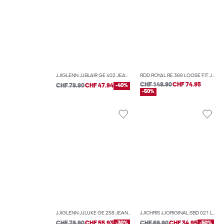
JJIGLENN JJBLAIR GE 402 JEAN SLIM
RDD ROYAL RE 366 LOOSE FIT JEANS
CHF 149.90
CHF 74.95
CHF 79.90
CHF 47.94
-40%
-50%
JJIGLENN JJLUKE GE 258 JEAN SLIM
JJICHRIS JJORIGINAL SBD 021 LN JEAN COUPE DÉCONTRACTÉE
CHF 79.90
CHF 55.93
-30%
CHF 69.90
CHF 34.95
-50%