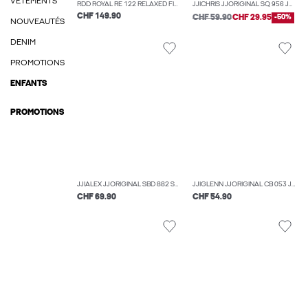
VÊTEMENTS
RDD ROYAL RE 122 RELAXED FIT JEANS
JJICHRIS JJORIGINAL SQ 956 JEAN COUPE DÉCONTRACTÉE
CHF 149.90
CHF 59.90
CHF 29.95
-50%
NOUVEAUTÉS
DENIM
PROMOTIONS
ENFANTS
PROMOTIONS
JJIALEX JJORIGINAL SBD 882 SN JEAN BAGGY FIT
JJIGLENN JJORIGINAL CB 053 JEAN SLIM
CHF 69.90
CHF 54.90