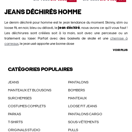
JEANS DÉCHIRÉS HOMME
Le denim déchiré pour homme est le jean tendance du moment. Skinny, slim ou
loose fit, en noir, bleu ou délavé, le
jean déchiré
, nous avons ce qu'il vous faut !
Les déchirures sont créées soit à la main, soit avec une perceuse ou un
traitement au laser. Parfait avec des baskets de skate et une
chemise à
carreaux
, le jean usé apporte une bonne dose
VOIR PLUS
CATÉGORIES POPULAIRES
JEANS
PANTALONS
MANTEAUX ET BLOUSONS
BOMBERS
SURCHEMISES
MANTEAUX
COSTUMES COMPLETS
LOOSE FIT JEANS
PARKAS
PANTALONS CARGO
T-SHIRTS
SOUS-VÊTEMENTS
ORIGINALS STUDIO
PULLS