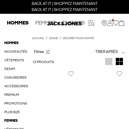
BACK AT IT | SHOPPEZ MAINTENANT
BACK AT IT | SHOPPEZ MAINTENANT
HOMMES
FEMMES
ENFANTS
ACCUEIL
JEANS
DÉCHIRÉ POUR HOMME
HOMMES
NOUVEAUTÉS
TRIER APRÈS
VÊTEMENTS
12 PRODUITS
DENIM
CHAUSSURES
ACCESSOIRES
PREMIUM
PROMOTIONS
PLUS SIZE
FEMMES