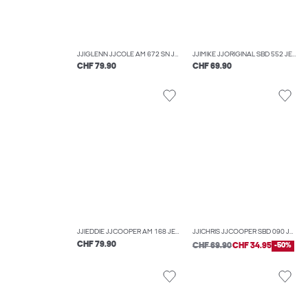
JJIGLENN JJCOLE AM 672 SN JEAN SLIM
JJIMIKE JJORIGINAL SBD 552 JEAN COUPE TAPERED
CHF 79.90
CHF 69.90
JJIEDDIE JJCOOPER AM 168 JEAN À COUPE LOOSE
JJICHRIS JJCOOPER SBD 090 JEAN COUPE DÉCONTRACTÉE
CHF 79.90
CHF 69.90
CHF 34.95
-50%