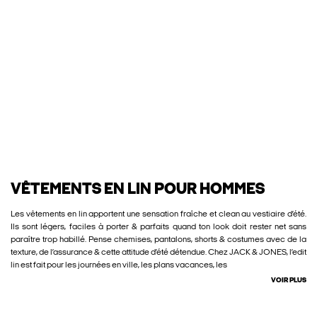
VÊTEMENTS EN LIN POUR HOMMES
Les vêtements en lin apportent une sensation fraîche et clean au vestiaire d’été.
Ils sont légers, faciles à porter & parfaits quand ton look doit rester net sans
paraître trop habillé. Pense chemises, pantalons, shorts & costumes avec de la
texture, de l’assurance & cette attitude d’été détendue. Chez JACK & JONES, l’edit
lin est fait pour les journées en ville, les plans vacances, les
VOIR PLUS