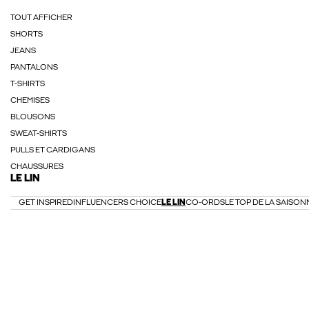
TOUT AFFICHER
SHORTS
JEANS
PANTALONS
T-SHIRTS
CHEMISES
BLOUSONS
SWEAT-SHIRTS
PULLS ET CARDIGANS
CHAUSSURES
LE LIN
GET INSPIRED
INFLUENCERS CHOICE
LE LIN
CO-ORDS
LE TOP DE LA SAISON