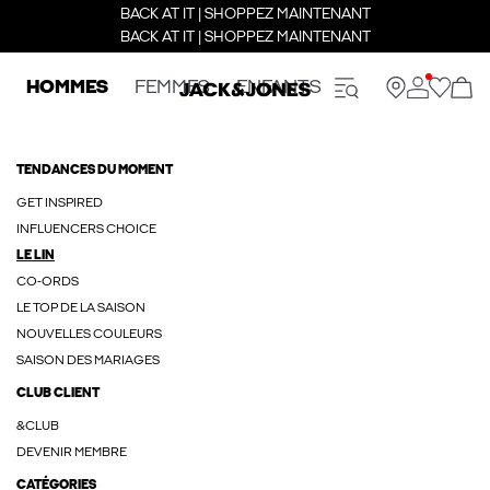
BACK AT IT | SHOPPEZ MAINTENANT
BACK AT IT | SHOPPEZ MAINTENANT
HOMMES
FEMMES
ENFANTS
TENDANCES DU MOMENT
GET INSPIRED
INFLUENCERS CHOICE
LE LIN
CO-ORDS
LE TOP DE LA SAISON
NOUVELLES COULEURS
SAISON DES MARIAGES
CLUB CLIENT
&CLUB
DEVENIR MEMBRE
CATÉGORIES