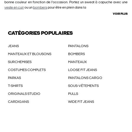
bonne couleur en fonction de l'occasion. Portez un sweat à capuche avec une
veste en cuir
ou un
bombers
pour être en plein dans la
VOIR PLUS
CATÉGORIES POPULAIRES
JEANS
PANTALONS
MANTEAUX ET BLOUSONS
BOMBERS
SURCHEMISES
MANTEAUX
COSTUMES COMPLETS
LOOSE FIT JEANS
PARKAS
PANTALONS CARGO
T-SHIRTS
SOUS-VÊTEMENTS
ORIGINALS STUDIO
PULLS
CARDIGANS
WIDE FIT JEANS