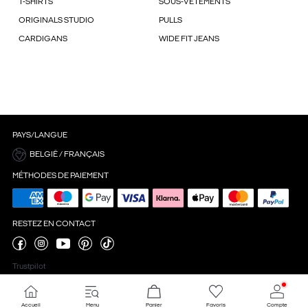
T-SHIRTS
SOUS-VÊTEMENTS
ORIGINALS STUDIO
PULLS
CARDIGANS
WIDE FIT JEANS
PAYS/LANGUE
BELGIË / FRANÇAIS
MÉTHODES DE PAIEMENT
RESTEZ EN CONTACT
Trustpilot
Accueil
Menu
Panier
Favoris
Compte
Paramètres des cookies