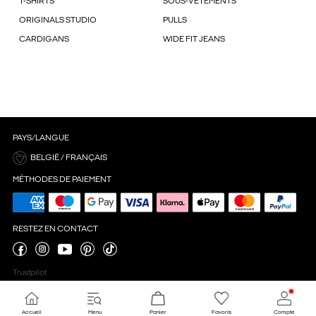
T-SHIRTS
SOUS-VÊTEMENTS
ORIGINALS STUDIO
PULLS
CARDIGANS
WIDE FIT JEANS
PAYS/LANGUE
BELGIË / FRANÇAIS
MÉTHODES DE PAIEMENT
RESTEZ EN CONTACT
Trustpilot
Accueil
Menu
Panier
Favoris
Compte
Paramètres des cookies