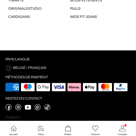
T-SHIRTS
SOUS-VÊTEMENTS
ORIGINALS STUDIO
PULLS
CARDIGANS
WIDE FIT JEANS
PAYS/LANGUE
BELGIË / FRANÇAIS
MÉTHODES DE PAIEMENT
RESTEZ EN CONTACT
Trustpilot
Accueil
Menu
Panier
Favoris
Compte
Paramètres des cookies