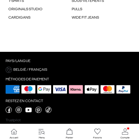
T-SHIRTS
SOUS-VÊTEMENTS
ORIGINALS STUDIO
PULLS
CARDIGANS
WIDE FIT JEANS
PAYS/LANGUE
BELGIË / FRANÇAIS
MÉTHODES DE PAIEMENT
RESTEZ EN CONTACT
Trustpilot
Accueil
Menu
Panier
Favoris
Compte
Paramètres des cookies