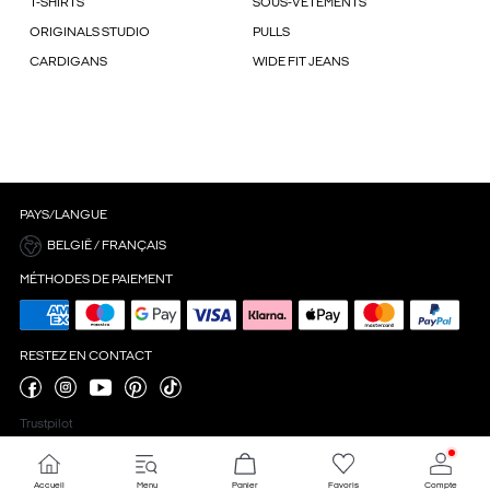
T-SHIRTS
SOUS-VÊTEMENTS
ORIGINALS STUDIO
PULLS
CARDIGANS
WIDE FIT JEANS
PAYS/LANGUE
BELGIË / FRANÇAIS
MÉTHODES DE PAIEMENT
RESTEZ EN CONTACT
Trustpilot
Accueil
Menu
Panier
Favoris
Compte
Paramètres des cookies