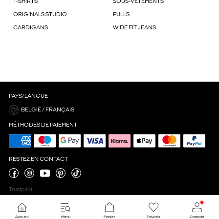
T-SHIRTS
SOUS-VÊTEMENTS
ORIGINALS STUDIO
PULLS
CARDIGANS
WIDE FIT JEANS
PAYS/LANGUE
BELGIË / FRANÇAIS
MÉTHODES DE PAIEMENT
RESTEZ EN CONTACT
Trustpilot
Accueil
Menu
Panier
Favoris
Compte
Paramètres des cookies