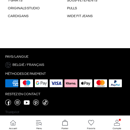
T-SHIRTS
SOUS-VÊTEMENTS
ORIGINALS STUDIO
PULLS
CARDIGANS
WIDE FIT JEANS
PAYS/LANGUE
BELGIË / FRANÇAIS
MÉTHODES DE PAIEMENT
RESTEZ EN CONTACT
Trustpilot
Accueil
Menu
Panier
Favoris
Compte
Paramètres des cookies