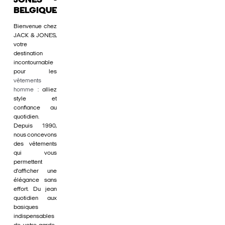
JONES -
BELGIQUE
Bienvenue chez
JACK & JONES,
votre
destination
incontournable
pour les
vêtements
homme
: alliez
style et
confiance au
quotidien.
Depuis 1990,
nous concevons
des vêtements
qui vous
permettent
d'afficher une
élégance sans
effort. Du jean
quotidien aux
basiques
indispensables