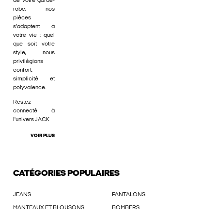
de votre garde-
robe, nos
pièces
s'adaptent à
votre vie : quel
que soit votre
style, nous
privilégions
confort,
simplicité et
polyvalence.
Restez
connecté à
l'univers JACK
VOIR PLUS
CATÉGORIES POPULAIRES
JEANS
PANTALONS
MANTEAUX ET BLOUSONS
BOMBERS