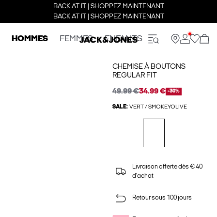
BACK AT IT | SHOPPEZ MAINTENANT
BACK AT IT | SHOPPEZ MAINTENANT
HOMMES
FEMMES
ENFANTS
CHEMISE À BOUTONS
REGULAR FIT
49.99 €
34.99 €
-30%
SALE:
VERT / SMOKEYOLIVE
Livraison offerte dès € 40
d'achat
Retour sous 100 jours