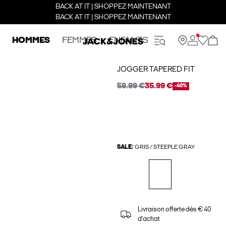
BACK AT IT | SHOPPEZ MAINTENANT
BACK AT IT | SHOPPEZ MAINTENANT
HOMMES
FEMMES
ENFANTS
JOGGER TAPERED FIT
59.99 €
35.99 €
-40%
SALE:
GRIS / STEEPLE GRAY
Livraison offerte dès € 40
d'achat