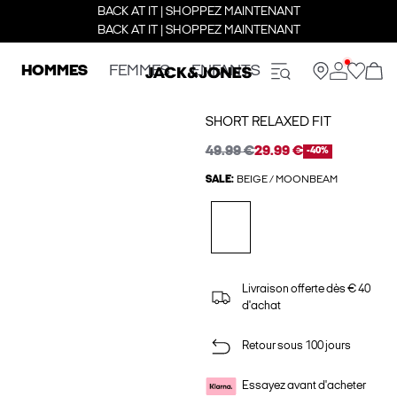
BACK AT IT | SHOPPEZ MAINTENANT
BACK AT IT | SHOPPEZ MAINTENANT
HOMMES
FEMMES
ENFANTS
SHORT RELAXED FIT
49.99 €
29.99 €
-40%
SALE:
BEIGE / MOONBEAM
Livraison offerte dès € 40
d'achat
Retour sous 100 jours
Essayez avant d'acheter