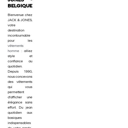
JONES -
BELGIQUE
Bienvenue chez
JACK & JONES,
votre
destination
incontournable
pour les
vêtements
homme
: alliez
style et
confiance au
quotidien.
Depuis 1990,
nous concevons
des vêtements
qui vous
permettent
d'afficher une
élégance sans
effort. Du jean
quotidien aux
basiques
indispensables