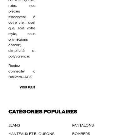
de votre garde-
robe, nos
pièces
s'adaptent à
votre vie : quel
que soit votre
style, nous
privilégions
confort,
simplicité et
polyvalence.
Restez
connecté à
l'univers JACK
VOIR PLUS
CATÉGORIES POPULAIRES
JEANS
PANTALONS
MANTEAUX ET BLOUSONS
BOMBERS