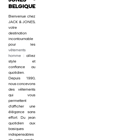
JONES -
BELGIQUE
Bienvenue chez
JACK & JONES,
votre
destination
incontournable
pour les
vêtements
homme
: alliez
style et
confiance au
quotidien.
Depuis 1990,
nous concevons
des vêtements
qui vous
permettent
d'afficher une
élégance sans
effort. Du jean
quotidien aux
basiques
indispensables