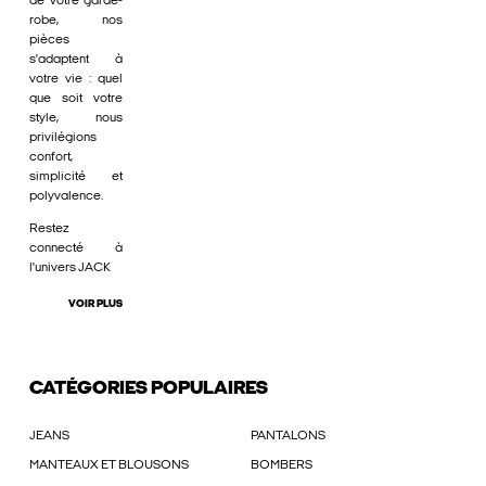
de votre garde-
robe, nos
pièces
s'adaptent à
votre vie : quel
que soit votre
style, nous
privilégions
confort,
simplicité et
polyvalence.
Restez
connecté à
l'univers JACK
VOIR PLUS
CATÉGORIES POPULAIRES
JEANS
PANTALONS
MANTEAUX ET BLOUSONS
BOMBERS