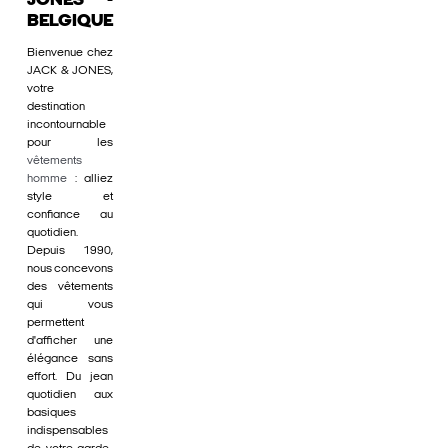
JONES -
BELGIQUE
Bienvenue chez
JACK & JONES,
votre
destination
incontournable
pour les
vêtements
homme
: alliez
style et
confiance au
quotidien.
Depuis 1990,
nous concevons
des vêtements
qui vous
permettent
d'afficher une
élégance sans
effort. Du jean
quotidien aux
basiques
indispensables