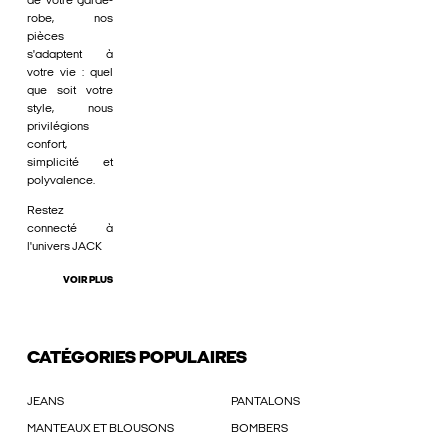
de votre garde-
robe, nos
pièces
s'adaptent à
votre vie : quel
que soit votre
style, nous
privilégions
confort,
simplicité et
polyvalence.
Restez
connecté à
l'univers JACK
VOIR PLUS
CATÉGORIES POPULAIRES
JEANS
PANTALONS
MANTEAUX ET BLOUSONS
BOMBERS