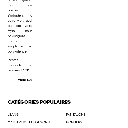
de votre garde-
robe, nos
pièces
s'adaptent à
votre vie : quel
que soit votre
style, nous
privilégions
confort,
simplicité et
polyvalence.
Restez
connecté à
l'univers JACK
VOIR PLUS
CATÉGORIES POPULAIRES
JEANS
PANTALONS
MANTEAUX ET BLOUSONS
BOMBERS