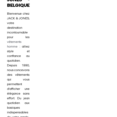
JONES -
BELGIQUE
Bienvenue chez
JACK & JONES,
votre
destination
incontournable
pour les
vêtements
homme
: alliez
style et
confiance au
quotidien.
Depuis 1990,
nous concevons
des vêtements
qui vous
permettent
d'afficher une
élégance sans
effort. Du jean
quotidien aux
basiques
indispensables