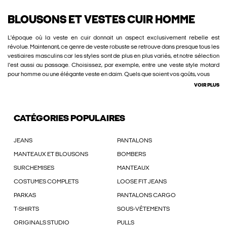
BLOUSONS ET VESTES CUIR HOMME
L'époque où la veste en cuir donnait un aspect exclusivement rebelle est
révolue. Maintenant, ce genre de veste robuste se retrouve dans presque tous les
vestiaires masculins car les styles sont de plus en plus variés, et notre sélection
l'est aussi au passage. Choisissez, par exemple, entre une veste style motard
pour homme ou une élégante veste en daim. Quels que soient vos goûts, vous
VOIR PLUS
CATÉGORIES POPULAIRES
JEANS
PANTALONS
MANTEAUX ET BLOUSONS
BOMBERS
SURCHEMISES
MANTEAUX
COSTUMES COMPLETS
LOOSE FIT JEANS
PARKAS
PANTALONS CARGO
T-SHIRTS
SOUS-VÊTEMENTS
ORIGINALS STUDIO
PULLS