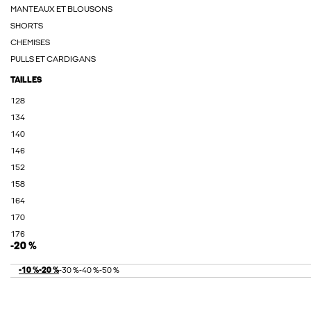
MANTEAUX ET BLOUSONS
SHORTS
CHEMISES
PULLS ET CARDIGANS
TAILLES
128
134
140
146
152
158
164
170
176
-20 %
-10 %
-20 %
-30 %
-40 %
-50 %