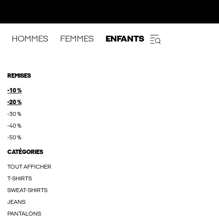
HOMMES
FEMMES
ENFANTS
REMISES
-10 %
-20 %
-30 %
-40 %
-50 %
CATÉGORIES
TOUT AFFICHER
T-SHIRTS
SWEAT-SHIRTS
JEANS
PANTALONS