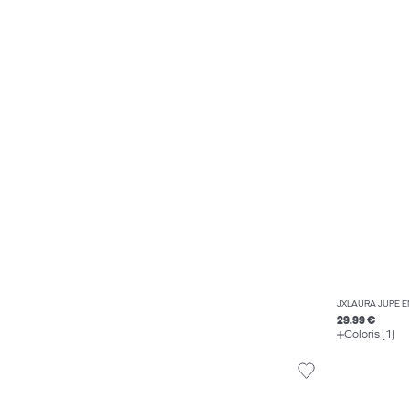
JXLAURA JUPE E
29.99 €
Coloris (1)