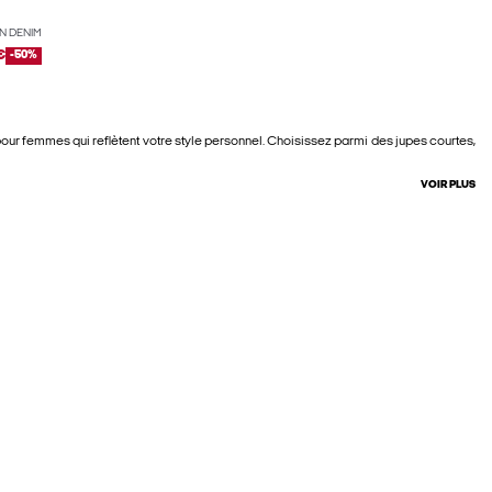
N DENIM
€
-50%
ur femmes qui reflètent votre style personnel. Choisissez parmi des jupes courtes,
VOIR PLUS