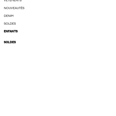
VÊTEMENTS
NOUVEAUTÉS
DENIM
SOLDES
ENFANTS
SOLDES