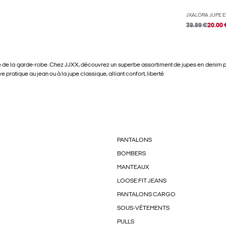
JXALORA JUPE E
39.99 €
20.00 
e de la garde-robe. Chez JJXX, découvrez un superbe assortiment de jupes en denim po
 pratique au jean ou à la jupe classique, alliant confort, liberté
PANTALONS
BOMBERS
MANTEAUX
LOOSE FIT JEANS
PANTALONS CARGO
SOUS-VÊTEMENTS
PULLS