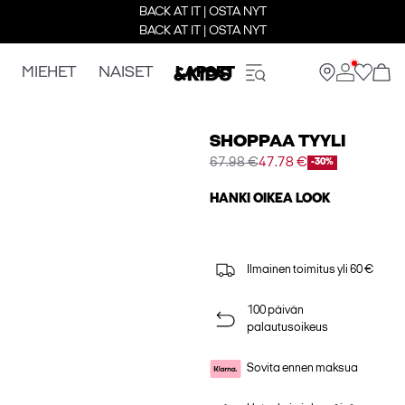
BACK AT IT | OSTA NYT
BACK AT IT | OSTA NYT
MIEHET
NAISET
LAPSET
SHOPPAA TYYLI
67.98 €
47.78 €
-30%
HANKI OIKEA LOOK
Ilmainen toimitus yli 60 €
100 päivän
palautusoikeus
Sovita ennen maksua