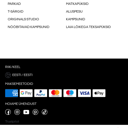
PARKAD
MATKAPÜKSID
T-SÄRGID
ALUSPESU
ORIGINALS STUDIO
KAMPSUNID
NÖÖBITAVAD KAMPSUNID
LAIA LÕIKEGA TEKSAPÜKSID
RIIK/KEEL
EESTI / EESTI
MAKSEMEETODID
HOIAME ÜHENDUST
Trustpilot