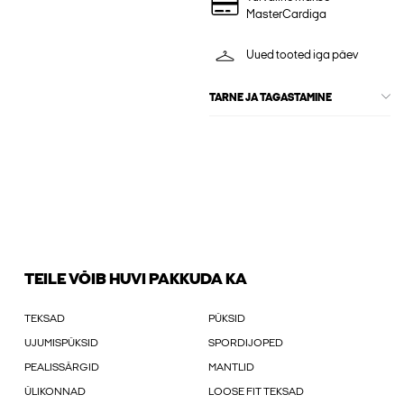
MasterCardiga
Uued tooted iga päev
TARNE JA TAGASTAMINE
TEILE VÕIB HUVI PAKKUDA KA
TEKSAD
PÜKSID
UJUMISPÜKSID
SPORDIJOPED
PEALISSÄRGID
MANTLID
ÜLIKONNAD
LOOSE FIT TEKSAD