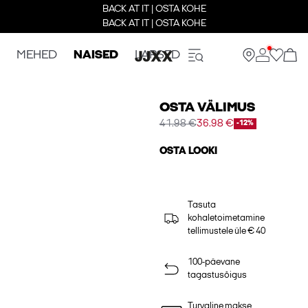
BACK AT IT | OSTA KOHE
BACK AT IT | OSTA KOHE
MEHED
NAISED
LAPSED
OSTA VÄLIMUS
41.98 €
36.98 €
-12%
OSTA LOOKI
Tasuta
kohaletoimetamine
tellimustele üle € 40
100-päevane
tagastusõigus
Turvaline makse