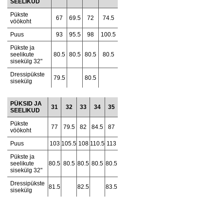
SEELIKUD
Pükste
67
69.5
72
74.5
vöökoht
Puus
93
95.5
98
100.5
Pükste ja
seelikute
80.5
80.5
80.5
80.5
sisekülg 32"
Dressipükste
79.5
80.5
sisekülg
PÜKSID JA
31
32
33
34
35
SEELIKUD
Pükste
77
79.5
82
84.5
87
vöökoht
Puus
103
105.5
108
110.5
113
Pükste ja
seelikute
80.5
80.5
80.5
80.5
80.5
sisekülg 32"
Dressipükste
81.5
82.5
83.5
sisekülg