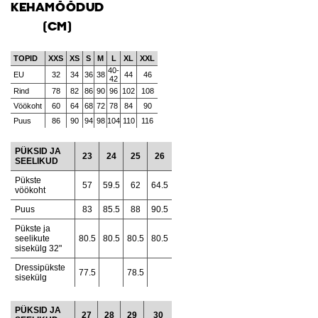
KEHAMÕÕDUD
(CM)
TOPID
XXS
XS
S
M
L
XL
XXL
40-
EU
32
34
36
38
44
46
42
Rind
78
82
86
90
96
102
108
Vöökoht
60
64
68
72
78
84
90
Puus
86
90
94
98
104
110
116
PÜKSID JA
23
24
25
26
SEELIKUD
Pükste
57
59.5
62
64.5
vöökoht
Puus
83
85.5
88
90.5
Pükste ja
seelikute
80.5
80.5
80.5
80.5
sisekülg 32"
Dressipükste
77.5
78.5
sisekülg
PÜKSID JA
27
28
29
30