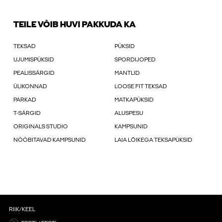
TEILE VÕIB HUVI PAKKUDA KA
TEKSAD
PÜKSID
UJUMISPÜKSID
SPORDIJOPED
PEALISSÄRGID
MANTLID
ÜLIKONNAD
LOOSE FIT TEKSAD
PARKAD
MATKAPÜKSID
T-SÄRGID
ALUSPESU
ORIGINALS STUDIO
KAMPSUNID
NÖÖBITAVAD KAMPSUNID
LAIA LÕIKEGA TEKSAPÜKSID
RIIK/KEEL