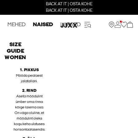
BACK AT IT | OSTA KOHE
BACK AT IT | OSTA KOHE
MEHED
NAISED
LAPSED
SIZE
GUIDE
WOMEN
1. PIKKUS
Mõõda pealaest
jalatallani.
2. RIND
Aseta mõõdulint
ümber oma rinna
kõige laiema osa.
On väga oluline, et
mõõdulint oleks
kogu keha ulatuses
horisontaalasendis.