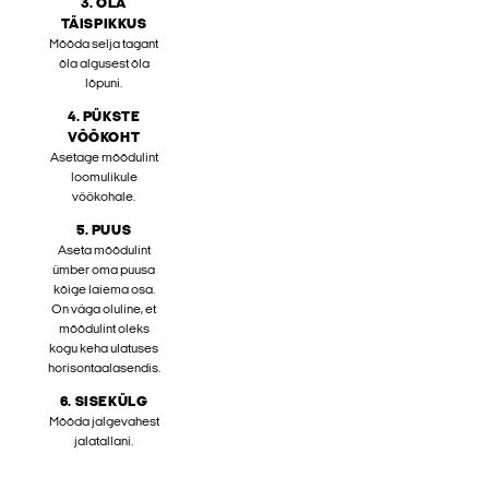
3. ÕLA
TÄISPIKKUS
Mõõda selja tagant
õla algusest õla
lõpuni.
4. PÜKSTE
VÖÖKOHT
Asetage mõõdulint
loomulikule
vöökohale.
5. PUUS
Aseta mõõdulint
ümber oma puusa
kõige laiema osa.
On väga oluline, et
mõõdulint oleks
kogu keha ulatuses
horisontaalasendis.
6. SISEKÜLG
Mõõda jalgevahest
jalatallani.