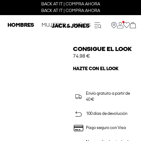
BACK AT IT | COMPRA AHORA
BACK AT IT | COMPRA AHORA
HOMBRES
MUJERES
NIÑOS
CONSIGUE EL LOOK
74.98 €
HAZTE CON EL LOOK
Envío gratuito a partir de
40 €
100 días de devolución
Pago seguro con Visa