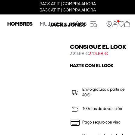
BACK AT IT | COMPRA AHORA
BACK AT IT | COMPRA AHORA
HOMBRES
MUJERES
NIÑOS
CONSIGUE EL LOOK
329.98 €
313.98 €
HAZTE CON EL LOOK
Envío gratuito a partir de
40 €
100 días de devolución
Pago seguro con Visa