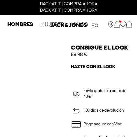
BACK AT IT | COMPRA AHORA
BACK AT IT | COMPRA AHORA
HOMBRES
MUJERES
NIÑOS
CONSIGUE EL LOOK
89.98 €
HAZTE CON EL LOOK
Envío gratuito a partir de
40 €
100 días de devolución
Pago seguro con Visa