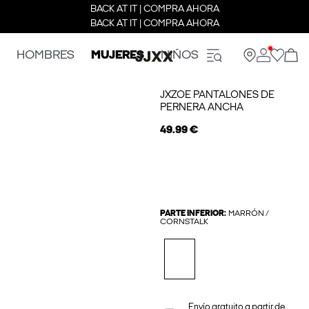
BACK AT IT | COMPRA AHORA
BACK AT IT | COMPRA AHORA
HOMBRES
MUJERES
NIÑOS
JXZOE PANTALONES DE
PERNERA ANCHA
49.99 €
PARTE INFERIOR:
MARRÓN /
CORNSTALK
Envío gratuito a partir de