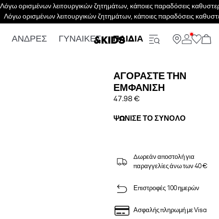
Λόγω ορισμένων λειτουργικών ζητημάτων, κάποιες παραδόσεις καθυστερο
Λόγω ορισμένων λειτουργικών ζητημάτων, κάποιες παραδόσεις καθυστε
ΑΝΔΡΕΣ
ΓΥΝΑΙΚΕΣ
ΠΑΙΔΙΑ
ΑΓΟΡΆΣΤΕ ΤΗΝ
ΕΜΦΆΝΙΣΗ
47.98 €
ΨΏΝΙΣΕ ΤΟ ΣΎΝΟΛΟ
Δωρεάν αποστολή για
παραγγελίες άνω των 40 €
Επιστροφές 100 ημερών
Ασφαλής πληρωμή με Visa