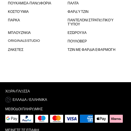
ΠΟΥΚΑΜΙΣΑ-ΠΑΝΩΦΟΡΙΑ
ΠΑΛΤΑ
ΚΟΣΤΟΎΜΙΑ
ΦΑΡΔΎ ΤΖΙΝ
ΠΑΡΚΑ
ΠΑΝΤΕΛΌΝΙ ΣΤΡΑΤΙΩΤΙΚΟΎ
ΤΎΠΟΥ
ΜΠΛΟΥΖΆΚΙΑ
ΕΣΏΡΟΥΧΑ
ORIGINALS STUDIO
ΠΟΥΛΟΒΕΡ
ΖΑΚΕΤΕΣ
ΤΖΙΝ ΜΕ ΦΑΡΔΙΑ ΕΦΑΡΜΟΓΗ
ΧΏΡΑ/ΓΛΏΣΣΑ
ΕΛΛΆΔΑ / ΕΛΛΗΝΙΚΆ
ΜΈΘΟΔΟΙ ΠΛΗΡΩΜΉΣ
ΜΕΊΝΕΤΕ ΣΕ ΕΠΑΦΉ