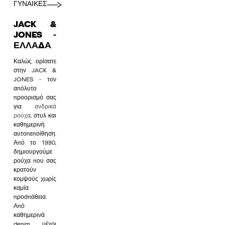
ΓΥΝΑΙΚΕΣ
JACK &
JONES -
ΕΛΛΆΔΑ
Καλώς ορίσατε
στην JACK &
JONES - τον
απόλυτο
προορισμό σας
για
ανδρικά
ρούχα
, στυλ και
καθημερινή
αυτοπεποίθηση.
Από το 1990,
δημιουργούμε
ρούχα που σας
κρατούν
κομψούς χωρίς
καμία
προσπάθεια.
Από
καθημερινά
denim μέχρι