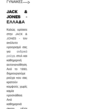
ΓΥΝΑΙΚΕΣ
JACK &
JONES -
ΕΛΛΆΔΑ
Καλώς ορίσατε
στην JACK &
JONES - τον
απόλυτο
προορισμό σας
για
ανδρικά
ρούχα
, στυλ και
καθημερινή
αυτοπεποίθηση.
Από το 1990,
δημιουργούμε
ρούχα που σας
κρατούν
κομψούς χωρίς
καμία
προσπάθεια.
Από
καθημερινά
denim μέχρι