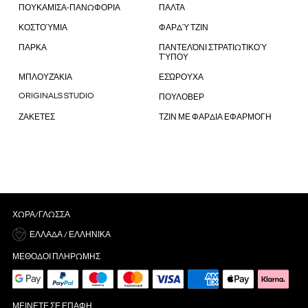
ΠΟΥΚΑΜΙΣΑ-ΠΑΝΩΦΟΡΙΑ
ΠΑΛΤΑ
ΚΟΣΤΟΎΜΙΑ
ΦΑΡΔΎ ΤΖΙΝ
ΠΑΡΚΑ
ΠΑΝΤΕΛΌΝΙ ΣΤΡΑΤΙΩΤΙΚΟΎ
ΤΎΠΟΥ
ΜΠΛΟΥΖΆΚΙΑ
ΕΣΏΡΟΥΧΑ
ORIGINALS STUDIO
ΠΟΥΛΟΒΕΡ
ΖΑΚΕΤΕΣ
ΤΖΙΝ ΜΕ ΦΑΡΔΙΑ ΕΦΑΡΜΟΓΗ
ΧΏΡΑ/ΓΛΏΣΣΑ
ΕΛΛΆΔΑ / ΕΛΛΗΝΙΚΆ
ΜΈΘΟΔΟΙ ΠΛΗΡΩΜΉΣ
ΜΕΊΝΕΤΕ ΣΕ ΕΠΑΦΉ