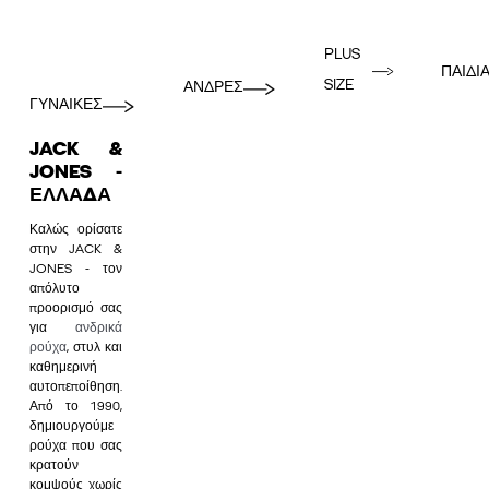
PLUS
ΠΑΙΔΙ
SIZE
ΑΝΔΡΕΣ
ΓΥΝΑΙΚΕΣ
JACK &
JONES -
ΕΛΛΆΔΑ
Καλώς ορίσατε
στην JACK &
JONES - τον
απόλυτο
προορισμό σας
για
ανδρικά
ρούχα
, στυλ και
καθημερινή
αυτοπεποίθηση.
Από το 1990,
δημιουργούμε
ρούχα που σας
κρατούν
κομψούς χωρίς