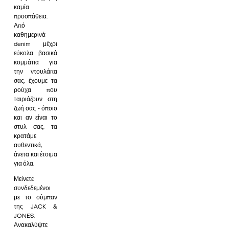
καμία
προσπάθεια.
Από
καθημερινά
denim μέχρι
εύκολα βασικά
κομμάτια για
την ντουλάπα
σας, έχουμε τα
ρούχα που
ταιριάζουν στη
ζωή σας - όποιο
και αν είναι το
στυλ σας, τα
κρατάμε
αυθεντικά,
άνετα και έτοιμα
για όλα.
Μείνετε
συνδεδεμένοι
με το σύμπαν
της JACK &
JONES.
Ανακαλύψτε