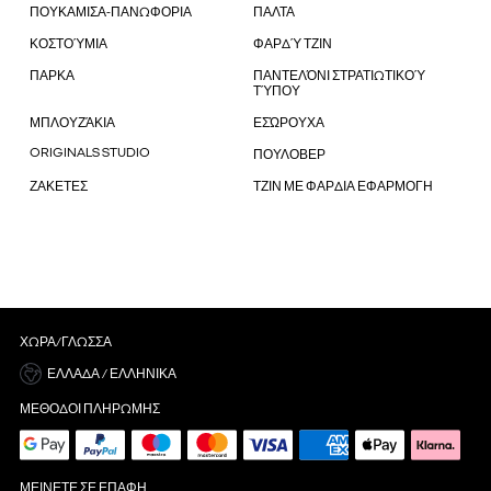
ΠΟΥΚΑΜΙΣΑ-ΠΑΝΩΦΟΡΙΑ
ΠΑΛΤΑ
ΚΟΣΤΟΎΜΙΑ
ΦΑΡΔΎ ΤΖΙΝ
ΠΑΡΚΑ
ΠΑΝΤΕΛΌΝΙ ΣΤΡΑΤΙΩΤΙΚΟΎ
ΤΎΠΟΥ
ΜΠΛΟΥΖΆΚΙΑ
ΕΣΏΡΟΥΧΑ
ORIGINALS STUDIO
ΠΟΥΛΟΒΕΡ
ΖΑΚΕΤΕΣ
ΤΖΙΝ ΜΕ ΦΑΡΔΙΑ ΕΦΑΡΜΟΓΗ
ΧΏΡΑ/ΓΛΏΣΣΑ
ΕΛΛΆΔΑ / ΕΛΛΗΝΙΚΆ
ΜΈΘΟΔΟΙ ΠΛΗΡΩΜΉΣ
ΜΕΊΝΕΤΕ ΣΕ ΕΠΑΦΉ