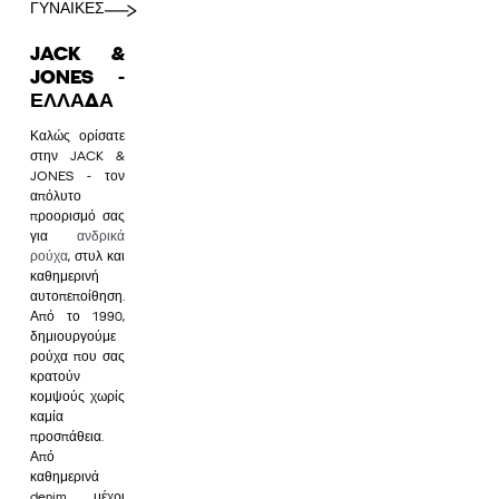
ΓΥΝΑΙΚΕΣ
JACK &
JONES -
ΕΛΛΆΔΑ
Καλώς ορίσατε
στην JACK &
JONES - τον
απόλυτο
προορισμό σας
για
ανδρικά
ρούχα
, στυλ και
καθημερινή
αυτοπεποίθηση.
Από το 1990,
δημιουργούμε
ρούχα που σας
κρατούν
κομψούς χωρίς
καμία
προσπάθεια.
Από
καθημερινά
denim μέχρι