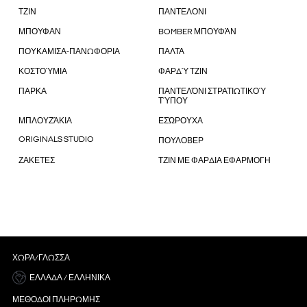
ΤΖΙΝ
ΠΑΝΤΕΛΟΝΙ
ΜΠΟΥΦΑΝ
BOMBER ΜΠΟΥΦΆΝ
ΠΟΥΚΑΜΙΣΑ-ΠΑΝΩΦΟΡΙΑ
ΠΑΛΤΑ
ΚΟΣΤΟΎΜΙΑ
ΦΑΡΔΎ ΤΖΙΝ
ΠΑΡΚΑ
ΠΑΝΤΕΛΌΝΙ ΣΤΡΑΤΙΩΤΙΚΟΎ
ΤΎΠΟΥ
ΜΠΛΟΥΖΆΚΙΑ
ΕΣΏΡΟΥΧΑ
ORIGINALS STUDIO
ΠΟΥΛΟΒΕΡ
ΖΑΚΕΤΕΣ
ΤΖΙΝ ΜΕ ΦΑΡΔΙΑ ΕΦΑΡΜΟΓΗ
ΧΏΡΑ/ΓΛΏΣΣΑ
ΕΛΛΆΔΑ / ΕΛΛΗΝΙΚΆ
ΜΈΘΟΔΟΙ ΠΛΗΡΩΜΉΣ