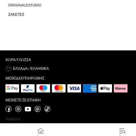
ORIGINALS STUDIO
ΖΑΚΕΤΕΣ
ΧΏΡΑ/ΓΛΏΣΣΑ
ΕΛΛΆΔΑ / ΕΛΛΗΝΙΚΆ
ΜΈΘΟΔΟΙ ΠΛΗΡΩΜΉΣ
ΜΕΊΝΕΤΕ ΣΕ ΕΠΑΦΉ
Trustpilot