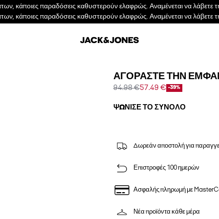
των, κάποιες παραδόσεις καθυστερούν ελαφρώς. Αναμένεται να λάβετε τη
των, κάποιες παραδόσεις καθυστερούν ελαφρώς. Αναμένεται να λάβετε τη
ΑΓΟΡΆΣΤΕ ΤΗΝ ΕΜΦΆ
94.98 €
57.49 €
-39%
ΨΏΝΙΣΕ ΤΟ ΣΎΝΟΛΟ
Δωρεάν αποστολή για παραγγε
Επιστροφές 100 ημερών
Ασφαλής πληρωμή με MasterC
Νέα προϊόντα κάθε μέρα