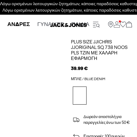
Λόγω ορισμένων λειτουργικών ζητημάτων, κάποιες παραδόσεις καθυστερο
Λόγω ορισμένων λειτουργικών ζητημάτων, κάποιες παραδόσεις καθυστε
ΑΝΔΡΕΣ
ΓΥΝΑΙΚΕΣ
ΠΑΙΔΙΑ
PLUS SIZE JJICHRIS
JJORIGINAL SQ 738 NOOS
PLS ΤΖΙΝ ΜΕ ΧΑΛΑΡΉ
ΕΦΑΡΜΟΓΉ
39.99 €
ΜΠΛΕ / BLUE DENIM
Δωρεάν αποστολή για
παραγγελίες άνω των 50 €
Επιστροφές 100 ημερών