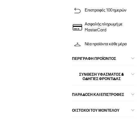
Επιστροφές 100 ημερών
Ασφαλής πληρωμή με
MasterCard
Νέα προϊόντα κάθε μέρα
ΠΕΡΙΓΡΑΦΉ ΠΡΟΪΌΝΤΟΣ
ΣΎΝΘΕΣΗ ΥΦΆΣΜΑΤΟΣ &
ΟΔΗΓΊΕΣ ΦΡΟΝΤΊΔΑΣ
ΠΑΡΑΔΟΣΗ ΚΑΙ ΕΠΙΣΤΡΟΦΕΣ
ΟΙ ΣΤΌΧΟΙ ΤΟΥ ΜΟΝΤΈΛΟΥ