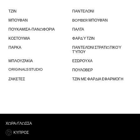
ΤΖΙΝ
ΠΑΝΤΕΛΟΝΙ
ΜΠΟΥΦΑΝ
BOMBER ΜΠΟΥΦΆΝ
ΠΟΥΚΑΜΙΣΑ-ΠΑΝΩΦΟΡΙΑ
ΠΑΛΤΑ
ΚΟΣΤΟΥΜΙΑ
ΦΑΡΔΎ ΤΖΙΝ
ΠΑΡΚΑ
ΠΑΝΤΕΛΌΝΙ ΣΤΡΑΤΙΩΤΙΚΟΎ
ΤΎΠΟΥ
ΜΠΛΟΥΖΆΚΙΑ
ΕΣΏΡΟΥΧΑ
ORIGINALS STUDIO
ΠΟΥΛΟΒΕΡ
ΖΑΚΕΤΕΣ
ΤΖΙΝ ΜΕ ΦΑΡΔΙΑ ΕΦΑΡΜΟΓΗ
ΧΏΡΑ/ΓΛΏΣΣΑ
ΚΎΠΡΟΣ