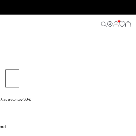
λίες άνω των 50 €
ard