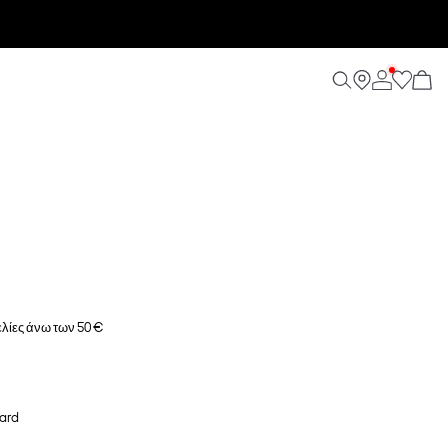
λίες άνω των 50 €
ard