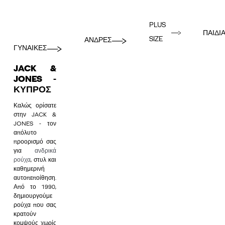
PLUS
ΠΑΙΔΙ
SIZE
ΑΝΔΡΕΣ
ΓΥΝΑΙΚΕΣ
JACK &
JONES -
ΚΎΠΡΟΣ
Καλώς ορίσατε
στην JACK &
JONES - τον
απόλυτο
προορισμό σας
για
ανδρικά
ρούχα
, στυλ και
καθημερινή
αυτοπεποίθηση.
Από το 1990,
δημιουργούμε
ρούχα που σας
κρατούν
κομψούς χωρίς