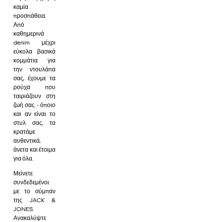
καμία
προσπάθεια.
Από
καθημερινά
denim μέχρι
εύκολα βασικά
κομμάτια για
την ντουλάπα
σας, έχουμε τα
ρούχα που
ταιριάζουν στη
ζωή σας - όποιο
και αν είναι το
στυλ σας, τα
κρατάμε
αυθεντικά,
άνετα και έτοιμα
για όλα.
Μείνετε
συνδεδεμένοι
με το σύμπαν
της JACK &
JONES.
Ανακαλύψτε