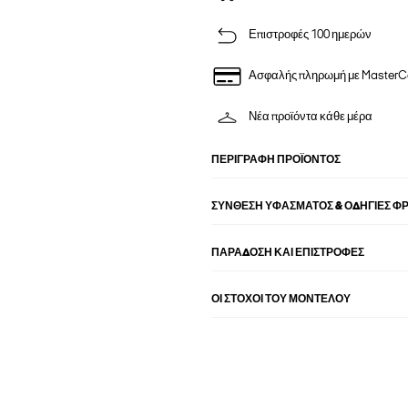
Επιστροφές 100 ημερών
Ασφαλής πληρωμή με MasterC
Νέα προϊόντα κάθε μέρα
ΠΕΡΙΓΡΑΦΉ ΠΡΟΪΌΝΤΟΣ
ΣΎΝΘΕΣΗ ΥΦΆΣΜΑΤΟΣ & ΟΔΗΓΊΕΣ Φ
ΠΑΡΑΔΟΣΗ ΚΑΙ ΕΠΙΣΤΡΟΦΕΣ
ΟΙ ΣΤΌΧΟΙ ΤΟΥ ΜΟΝΤΈΛΟΥ