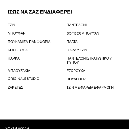
ΙΣΩΣ ΝΑ ΣΑΣ ΕΝΔΙΑΦΕΡΕΙ
ΤΖΙΝ
ΠΑΝΤΕΛΟΝΙ
ΜΠΟΥΦΑΝ
BOMBER ΜΠΟΥΦΆΝ
ΠΟΥΚΑΜΙΣΑ-ΠΑΝΩΦΟΡΙΑ
ΠΑΛΤΑ
ΚΟΣΤΟΥΜΙΑ
ΦΑΡΔΎ ΤΖΙΝ
ΠΑΡΚΑ
ΠΑΝΤΕΛΌΝΙ ΣΤΡΑΤΙΩΤΙΚΟΎ
ΤΎΠΟΥ
ΜΠΛΟΥΖΆΚΙΑ
ΕΣΏΡΟΥΧΑ
ORIGINALS STUDIO
ΠΟΥΛΟΒΕΡ
ΖΑΚΕΤΕΣ
ΤΖΙΝ ΜΕ ΦΑΡΔΙΑ ΕΦΑΡΜΟΓΗ
ΧΏΡΑ/ΓΛΏΣΣΑ