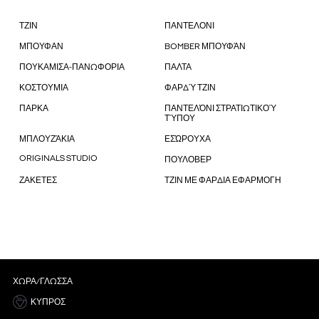
ΤΖΙΝ
ΠΑΝΤΕΛΟΝΙ
ΜΠΟΥΦΑΝ
BOMBER ΜΠΟΥΦΆΝ
ΠΟΥΚΑΜΙΣΑ-ΠΑΝΩΦΟΡΙΑ
ΠΑΛΤΑ
ΚΟΣΤΟΥΜΙΑ
ΦΑΡΔΎ ΤΖΙΝ
ΠΑΡΚΑ
ΠΑΝΤΕΛΌΝΙ ΣΤΡΑΤΙΩΤΙΚΟΎ
ΤΎΠΟΥ
ΜΠΛΟΥΖΆΚΙΑ
ΕΣΏΡΟΥΧΑ
ORIGINALS STUDIO
ΠΟΥΛΟΒΕΡ
ΖΑΚΕΤΕΣ
ΤΖΙΝ ΜΕ ΦΑΡΔΙΑ ΕΦΑΡΜΟΓΗ
ΧΏΡΑ/ΓΛΏΣΣΑ
ΚΎΠΡΟΣ