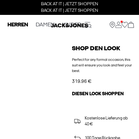
BACK AT IT | JETZT SHOPPEN
BACK AT IT | JETZT SHOPPEN
HERREN
DAMEN
KINDER
SHOP DEN LOOK
Perfect for any formal occasion, this
suit will ensure you look and feel your
best.
319.96 €
DIESEN LOOK SHOPPEN
Kostenlose Lieferung ab
40 €
100 Tage Rückgabe