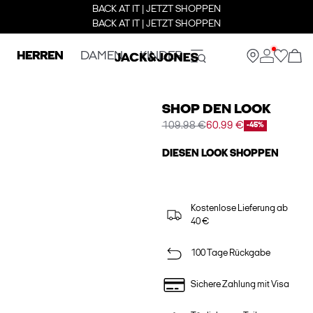
BACK AT IT | JETZT SHOPPEN
BACK AT IT | JETZT SHOPPEN
HERREN
DAMEN
KINDER
SHOP DEN LOOK
109.98 €
60.99 €
-45%
DIESEN LOOK SHOPPEN
Kostenlose Lieferung ab
40 €
100 Tage Rückgabe
Sichere Zahlung mit Visa