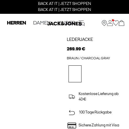
BACK AT IT | JETZT SHOPPEN
BACK AT IT | JETZT SHOPPEN
HERREN
DAMEN
KINDER
LEDERJACKE
269.99 €
BRAUN / CHARCOAL GRAY
Kostenlose Lieferung ab
40 €
100 Tage Rückgabe
Sichere Zahlung mit Visa