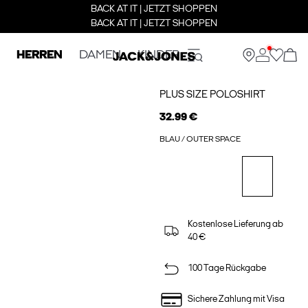
BACK AT IT | JETZT SHOPPEN
BACK AT IT | JETZT SHOPPEN
HERREN
DAMEN
KINDER
PLUS SIZE POLOSHIRT
32.99 €
BLAU / OUTER SPACE
Kostenlose Lieferung ab
40 €
100 Tage Rückgabe
Sichere Zahlung mit Visa