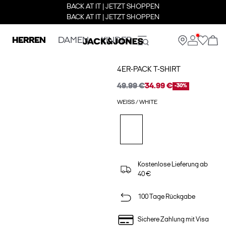
BACK AT IT | JETZT SHOPPEN
BACK AT IT | JETZT SHOPPEN
HERREN
DAMEN
KINDER
4ER-PACK T-SHIRT
49.99 €
34.99 €
-30%
WEISS / WHITE
Kostenlose Lieferung ab
40 €
100 Tage Rückgabe
Sichere Zahlung mit Visa